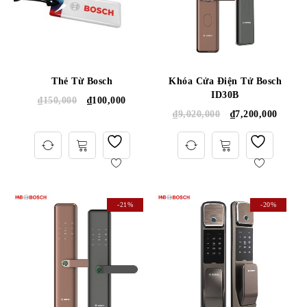
Thẻ Từ Bosch
Khóa Cửa Điện Tử Bosch
ID30B
₫
150,000
₫
100,000
₫
9,020,000
₫
7,200,000
-21%
-20%