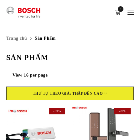
0
Trang chủ
Sản Phẩm
SẢN PHẨM
View
16
per page
THỨ TỰ THEO GIÁ: THẤP ĐẾN CAO
-33%
-20%