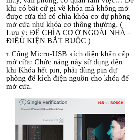
máy, văn phòng, cơ quan làm việc… Để
khi có bất cứ gì về khóa mà không mở
được cửa thì có chìa khóa cơ dự phòng
mở cửa như khóa cơ thông thường. (
Lưu ý: ĐỂ CHÌA CƠ Ở NGOÀI NHÀ –
ĐIỀU KIỆN BẮT BUỘC )
Cổng Micro-USB kích điện khẩn cấp
mở cửa: Chức năng này sử dụng đến
khi Khóa hết pin, phải dùng pin dự
phòng để kích điện nguồn cho khóa để
mở cửa.