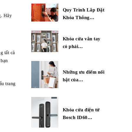
Quy Trình Lắp Đặt
g. Hãy
Khóa Thông…
Khóa cửa vân tay
có phải…
g tất cả
 bạn
Những ưu điểm nổi
bật của…
ẩu trang
Khóa cửa điện tử
Bosch ID60…