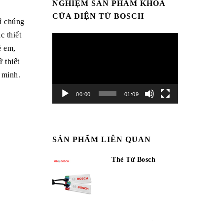
NGHIỆM SẢN PHẨM KHÓA
CỬA ĐIỆN TỬ BOSCH
gì chúng
ác
thiết
Trình
ẻ em,
chơi
 thiết
Video
 minh.
00:00
01:09
SẢN PHẨM LIÊN QUAN
Thẻ Từ Bosch