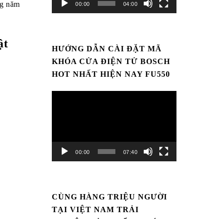
ng năm
00:00
04:00
ật
HƯỚNG DẪN CÀI ĐẶT MÃ
KHÓA CỬA ĐIỆN TỬ BOSCH
HOT NHẤT HIỆN NAY FU550
Trình
chơi
Video
00:00
07:40
CÙNG HÀNG TRIỆU NGƯỜI
TẠI VIỆT NAM TRẢI