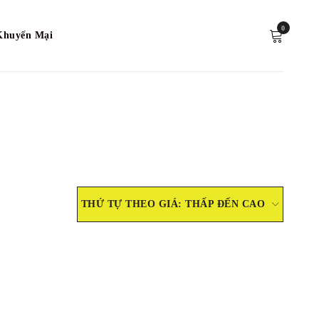
0
Khuyến Mại
THỨ TỰ THEO GIÁ: THẤP ĐẾN CAO