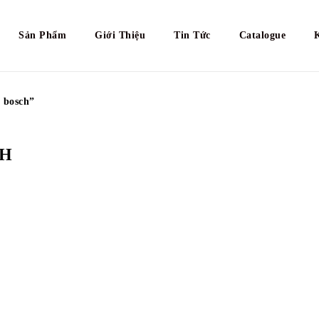
Sản Phẩm
Giới Thiệu
Tin Tức
Catalogue
 bosch”
CH