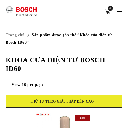
0
Trang chủ
Sản phẩm được gắn thẻ “Khóa cửa điện tử
Bosch ID60”
KHÓA CỬA ĐIỆN TỬ BOSCH
ID60
View
16
per page
THỨ TỰ THEO GIÁ: THẤP ĐẾN CAO
-18%