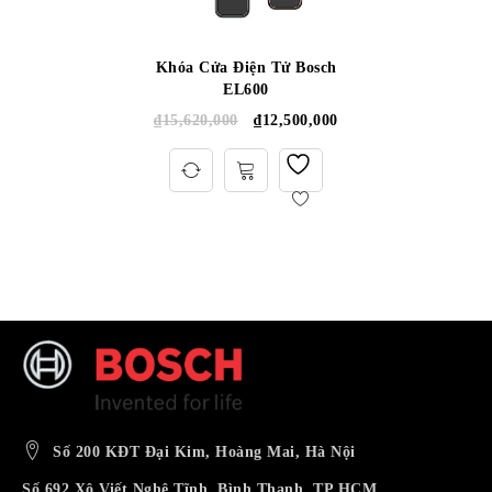
Khóa Cửa Điện Tử Bosch
EL600
₫
15,620,000
₫
12,500,000
Số 200 KĐT Đại Kim, Hoàng Mai, Hà Nội
Số 692 Xô Viết Nghệ Tĩnh, Bình Thạnh, TP HCM