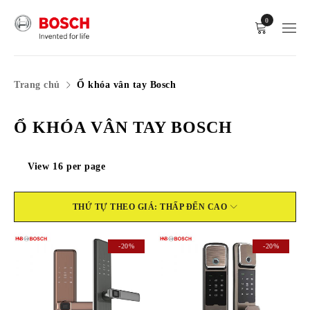
0
Trang chủ
Ổ khóa vân tay Bosch
Ổ KHÓA VÂN TAY BOSCH
View
16
per page
THỨ TỰ THEO GIÁ: THẤP ĐẾN CAO
-20%
-20%